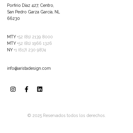
Porfirio Díaz 427, Centro,
San Pedro Garza García, NL
66230
MTY
+52 (81) 2139 8000
MTY
+52 (81) 1966 1326
NY
+1 (617) 230 9874
info@aristadesign.com
© 2025 Reservados todos los derechos.