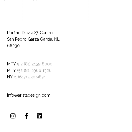
Porfirio Díaz 427, Centro,
San Pedro Garza García, NL
66230
MTY
+52 (81) 2139 8000
MTY
+52 (81) 1966 1326
NY
+1 (617) 230 9874
info@aristadesign.com